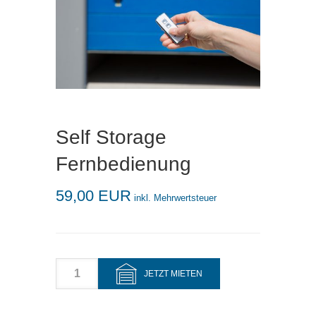
Self Storage
Fernbedienung
59,00
EUR
inkl. Mehrwertsteuer
A
JETZT MIETEN
n
z