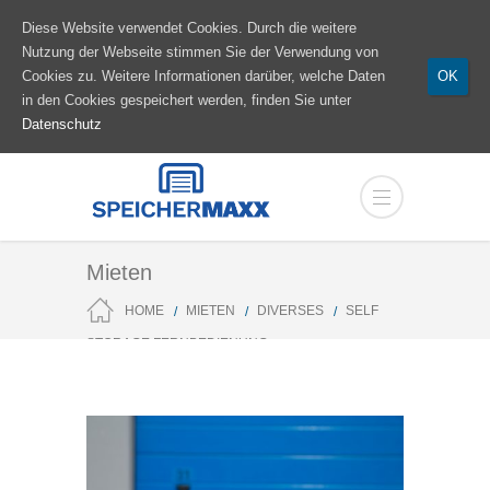
Diese Website verwendet Cookies. Durch die weitere
Nutzung der Webseite stimmen Sie der Verwendung von
Cookies zu. Weitere Informationen darüber, welche Daten
OK
in den Cookies gespeichert werden, finden Sie unter
Datenschutz
Mieten
HOME
MIETEN
DIVERSES
SELF
STORAGE FERNBEDIENUNG